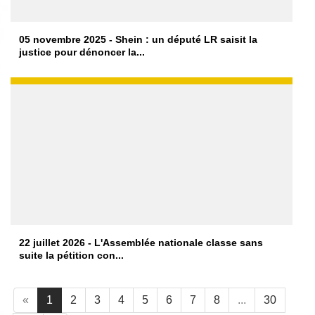
05 novembre 2025 - Shein : un député LR saisit la
justice pour dénoncer la...
22 juillet 2026 - L'Assemblée nationale classe sans
suite la pétition con...
«
1
2
3
4
5
6
7
8
...
30