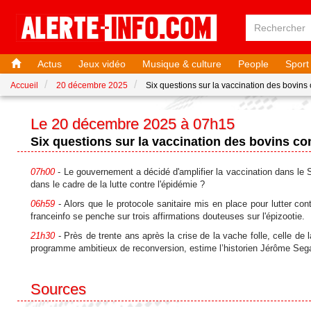
Actus
Jeux vidéo
Musique & culture
People
Sport
Accueil
20 décembre 2025
Six questions sur la vaccination des bovins
Le 20 décembre 2025 à 07h15
Six questions sur la vaccination des bovins co
07h00
- Le gouvernement a décidé d'amplifier la vaccination dans le 
dans le cadre de la lutte contre l'épidémie ?
06h59
- Alors que le protocole sanitaire mis en place pour lutter co
franceinfo se penche sur trois affirmations douteuses sur l'épizootie.
21h30
- Près de trente ans après la crise de la vache folle, celle d
programme ambitieux de reconversion, estime l’historien Jérôme Sega
Sources