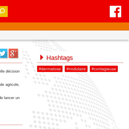
Hashtags
#dermatose
#nodulaire
#contagieuse
lle décision
de agricole,
de lancer un