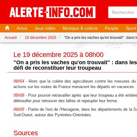
Actus
Jeux vidéo
Musique & culture
People
Sport
Accueil
19 décembre 2025
"On a pris les vaches qu'on trouvait" : dans
Le 19 décembre 2025 à 08h00
"On a pris les vaches qu'on trouvait" : dans le
défi de reconstituer leur troupeau
06h54
- Alors que la colère des agriculteurs contre les mesures du g
actions sur les routes de France menacent les départs en vacances.
05h58
- Pour pouvoir retravailler après que leur troupeau a été entiè
débrouiller pour retrouver des bêtes et repeupler leur ferme.
06h05
- Partie de l'est de l'Hexagone, dans les départements de la S
Sud-Ouest, autour des Pyrénées-Orientales.
Sources