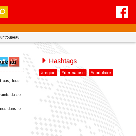
leur troupeau
Hashtags
aire au
#region
#dermatose
#nodulaire
t pas, leurs
raints de se
ines dans le