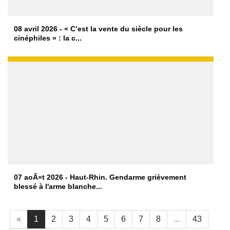
08 avril 2026 - « C’est la vente du siècle pour les
cinéphiles » : la c...
07 aoÃ»t 2026 - Haut-Rhin. Gendarme grièvement
blessé à l'arme blanche...
«
1
2
3
4
5
6
7
8
...
43