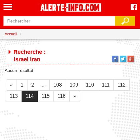
Accueil
Recherche :
israel iran
Aucun résultat
«
1
2
...
108
109
110
111
112
113
114
115
116
»