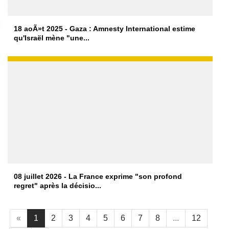
18 aoÃ»t 2025 - Gaza : Amnesty International estime
qu'Israël mène "une...
08 juillet 2026 - La France exprime "son profond
regret" après la décisio...
«
1
2
3
4
5
6
7
8
...
12