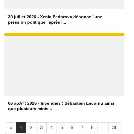
30 juillet 2026 - Xenia Fedorova dénonce "une
pression politique" après l...
06 aoÃ»t 2026 - Incendies : Sébastien Lecornu ainsi
que plusieurs minis...
«
1
2
3
4
5
6
7
8
...
36