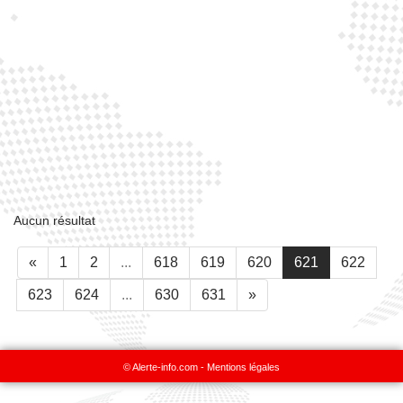
Aucun résultat
«
1
2
...
618
619
620
621
622
623
624
...
630
631
»
© Alerte-info.com -
Mentions légales