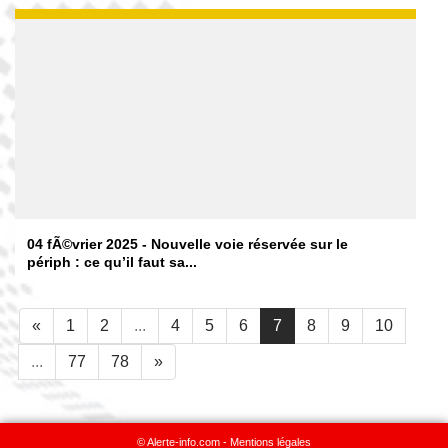
04 fÃ©vrier 2025 - Nouvelle voie réservée sur le
périph : ce qu’il faut sa...
«
1
2
...
4
5
6
7
8
9
10
...
77
78
»
© Alerte-info.com -
Mentions légales