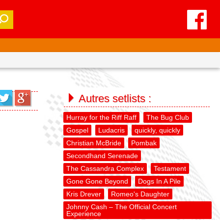
Autres setlists :
Hurray for the Riff Raff
The Bug Club
Gospel
Ludacris
quickly, quickly
Christian McBride
Pombak
Secondhand Serenade
The Cassandra Complex
Testament
Gone Gone Beyond
Dogs In A Pile
Kris Drever
Romeo's Daughter
Johnny Cash – The Official Concert
Experience