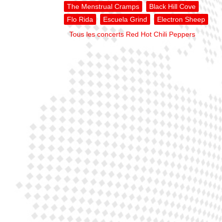
The Menstrual Cramps
Black Hill Cove
Flo Rida
Escuela Grind
Electron Sheep
Tous les concerts Red Hot Chili Peppers