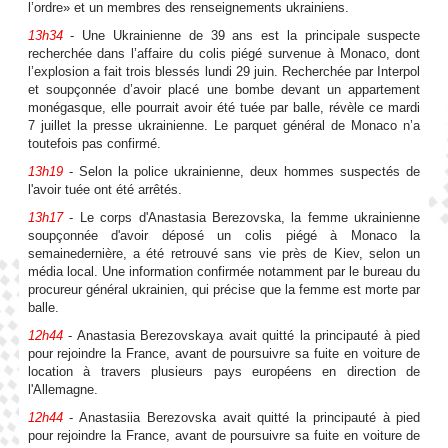
l’ordre» et un membres des renseignements ukrainiens.
13h34
- ⁠Une Ukrainienne de 39 ans est la principale ‌suspecte
recherchée dans l’affaire ‌du colis piégé survenue à Monaco, dont
l’explosion a fait trois blessés lundi 29 juin. Recherchée par Interpol
et soupçonnée d’avoir placé une bombe devant un appartement
monégasque, elle pourrait avoir été tuée par balle, révèle ce mardi
7 juillet la presse ukrainienne. Le parquet général de Monaco n’a
toutefois pas confirmé.
13h19
- Selon la police ukrainienne, deux hommes suspectés de
l'avoir tuée ont été arrêtés.
13h17
- Le corps d'Anastasia Berezovska, la ⁠femme ukrainienne
soupçonnée d'avoir ​déposé un colis piégé à Monaco la
semainedernière, a été retrouvé sans vie ​près de Kiev, selon un
média local. Une information confirmée notamment par le bureau du
procureur général ukrainien, qui précise que la femme est morte par
balle.
12h44
- Anastasia Berezovskaya avait quitté la principauté à pied
pour rejoindre la France, avant de poursuivre sa fuite en voiture de
location à travers plusieurs pays européens en direction de
l'Allemagne.
12h44
- Anastasiia Berezovska avait quitté la principauté à pied
pour rejoindre la France, avant de poursuivre sa fuite en voiture de