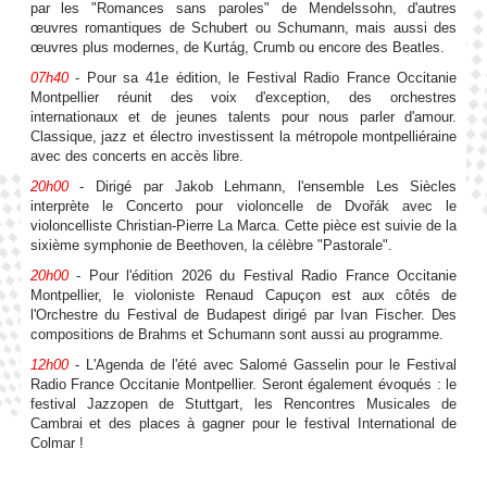
par les "Romances sans paroles" de Mendelssohn, d'autres
œuvres romantiques de Schubert ou Schumann, mais aussi des
œuvres plus modernes, de Kurtág, Crumb ou encore des Beatles.
07h40
- Pour sa 41e édition, le Festival Radio France Occitanie
Montpellier réunit des voix d'exception, des orchestres
internationaux et de jeunes talents pour nous parler d'amour.
Classique, jazz et électro investissent la métropole montpelliéraine
avec des concerts en accès libre.
20h00
- Dirigé par Jakob Lehmann, l'ensemble Les Siècles
interprète le Concerto pour violoncelle de Dvořák avec le
violoncelliste Christian-Pierre La Marca. Cette pièce est suivie de la
sixième symphonie de Beethoven, la célèbre "Pastorale".
20h00
- Pour l'édition 2026 du Festival Radio France Occitanie
Montpellier, le violoniste Renaud Capuçon est aux côtés de
l'Orchestre du Festival de Budapest dirigé par Ivan Fischer. Des
compositions de Brahms et Schumann sont aussi au programme.
12h00
- L'Agenda de l'été avec Salomé Gasselin pour le Festival
Radio France Occitanie Montpellier. Seront également évoqués : le
festival Jazzopen de Stuttgart, les Rencontres Musicales de
Cambrai et des places à gagner pour le festival International de
Colmar !