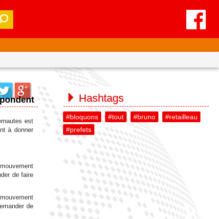
Hashtags
épondent
#bloquons
#tout
#bruno
#retailleau
ernautes est
#prefets
ant à donner
u mouvement
der de faire
u mouvement
 demander de