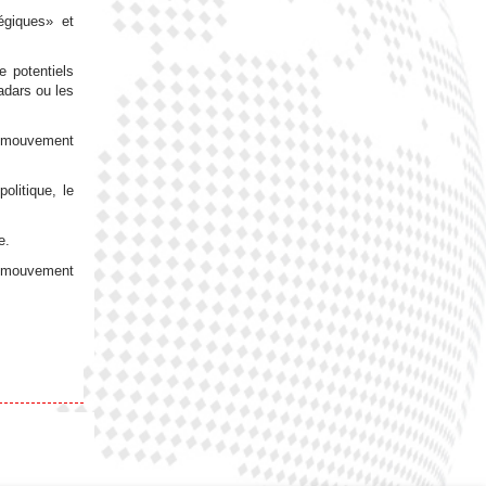
égiques» et
e potentiels
adars ou les
un mouvement
olitique, le
e.
le mouvement