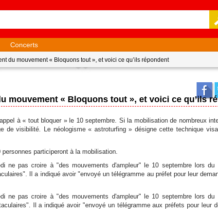
Concerts
nt du mouvement « Bloquons tout », et voici ce qu’ils répondent
u mouvement « Bloquons tout », et voici ce qu’ils r
l’appel à « tout bloquer » le 10 septembre. Si la mobilisation de nombreux int
e de visibilité. Le néologisme « astroturfing » désigne cette technique vis
ersonnes participeront à la mobilisation.
ndredi ne pas croire à "des mouvements d'ampleur" le 10 septembre lors d
aculaires". Il a indiqué avoir "envoyé un télégramme au préfet pour leur deman
ndredi ne pas croire à "des mouvements d'ampleur" le 10 septembre lors d
ctaculaires". Il a indiqué avoir "envoyé un télégramme aux préfets pour leur