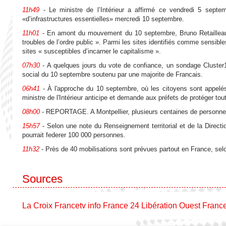
11h49
- Le ministre de l’Intérieur a affirmé ce vendredi 5 septe
«d’infrastructures essentielles» mercredi 10 septembre.
11h01
- En amont du mouvement du 10 septembre, Bruno Retailleau a 
troubles de l’ordre public ». Parmi les sites identifiés comme sensible
sites « susceptibles d’incarner le capitalisme ».
07h30
- A quelques jours du vote de confiance, un sondage Cluster1
social du 10 septembre soutenu par une majorite de Francais.
06h41
- À l'approche du 10 septembre, où les citoyens sont appelés 
ministre de l'Intérieur anticipe et demande aux préfets de protéger tou
08h00
- REPORTAGE. A Montpellier, plusieurs centaines de personnes
15h57
- Selon une note du Renseignement territorial et de la Direct
pourrait federer 100 000 personnes.
11h32
- Près de 40 mobilisations sont prévues partout en France, selo
Sources
La Croix
Francetv info
France 24
Libération
Ouest Franc