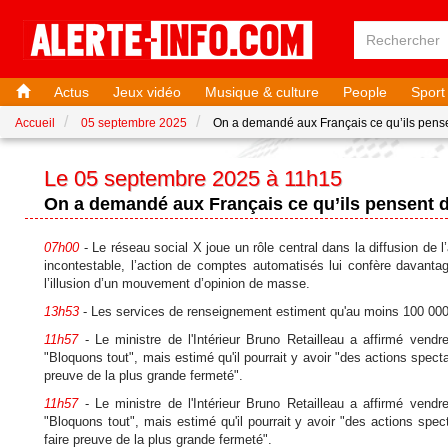
Actus
Jeux vidéo
Musique & culture
People
Sport
Accueil
05 septembre 2025
On a demandé aux Français ce qu’ils pense
Le 05 septembre 2025 à 11h15
On a demandé aux Français ce qu’ils pensent d
07h00
- Le réseau social X joue un rôle central dans la diffusion de 
incontestable, l’action de comptes automatisés lui confère davantag
l’illusion d’un mouvement d’opinion de masse.
13h53
- Les services de renseignement estiment qu'au moins 100 000 p
11h57
- Le ministre de l'Intérieur Bruno Retailleau a affirmé ve
"Bloquons tout", mais estimé qu'il pourrait y avoir "des actions spect
preuve de la plus grande fermeté".
11h57
- Le ministre de l'Intérieur Bruno Retailleau a affirmé ve
"Bloquons tout", mais estimé qu'il pourrait y avoir "des actions spe
faire preuve de la plus grande fermeté".