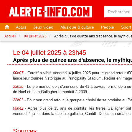
Actus
Jeux vidéo
Musique & culture
People
Sport
Accueil
04 juillet 2025
Après plus de quinze ans d'absence, le mythiqu
Le 04 juillet 2025 à 23h45
Après plus de quinze ans d'absence, le mythiq
00h07
- Cardiff a vibré vendredi 4 juillet 2025 pour le grand retour 
lancé leur tournée historique au Principality Stadium. Retour en image
23h35
- Le premier concert d'une série de 41 à travers le monde a eu 
de Noel et Liam Gallagher remontait à 2009.
22h03
- Pour son grand retour, le groupe a choisi de se produire au 
08h42
- Après plus de 15 ans de conflits, les frères Gallagher o
vendredi 4 juillet dans la capitale galloise, Cardiff. Depuis sa créa
Sources