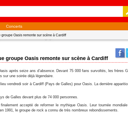
Concerts
e groupe Oasis remonte sur scène à Cardiff
ue groupe Oasis remonte sur scène à Cardiff
d’Oasis après seize ans d’absence. Devant 75 000 fans survoltés, les frères G
s sur une soirée déjà légendaire.
lieu vendredi soir à Cardiff (Pays de Galles) pour Oasis. La dernière appariti
Pays de Galles devant plus de 74 000 personnes.
nt finalement accepté de reformer le mythique Oasis. Leur tournée mondia
tion en 1991, le groupe de rock a connu de très nombreux rebondissements.