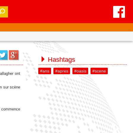
Hashtags
#ans
#apres
#oasis
#scene
allagher ont
on sur scène
le commence