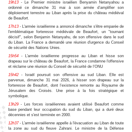
19h13
- Le Premier ministre israélien ⁠Benyamin Netanyahou a
ordonné ce dimanche 31 mai à son armée d’amplifier son
déploiement terrestre au ⁠Liban après la prise du château médiéval
de Beaufort.
17h13
- L'armée israélienne a annoncé dimanche s'être emparée de
l'emblématique forteresse médiévale de Beaufort, un "tournant
décisif", selon Benjamin Netanyahu, de son offensive dans le sud
du Liban. La France a demandé une réunion d'urgence du Conseil
de sécurité des Nations Unies.
15h54
- L'armée israélienne progresse au Liban et hisse son
drapeau sur le château de Beaufort, la France condamne l'offensive
et réclame une réunion du Conseil de sécurité de l’ONU
15h42
- Israël poursuit son offensive au sud Liban. Elle est
parvenue, dimanche 31 mai 2026, à hisser son drapeau sur la
forteresse de Beaufort, dont l’existence remonte au Royaume de
Jérusalem des Croisés. Une prise à la fois stratégique et
symbolique.
13h29
- Les forces israéliennes avaient utilisé Beaufort comme
base pendant leur occupation du sud du Liban, qui a duré deux
décennies et s'est terminée en 2000.
12h37
- L'armée israélienne appelle à l'évacuation au Liban de toute
la zone au sud du fleuve Zahrani. Le ministre de la Défense