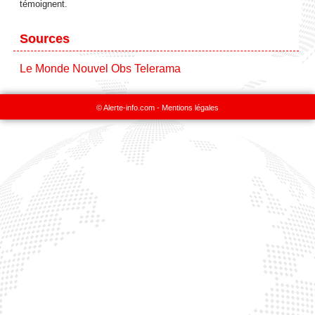
témoignent.
Sources
Le Monde
Nouvel Obs
Telerama
© Alerte-info.com -
Mentions légales