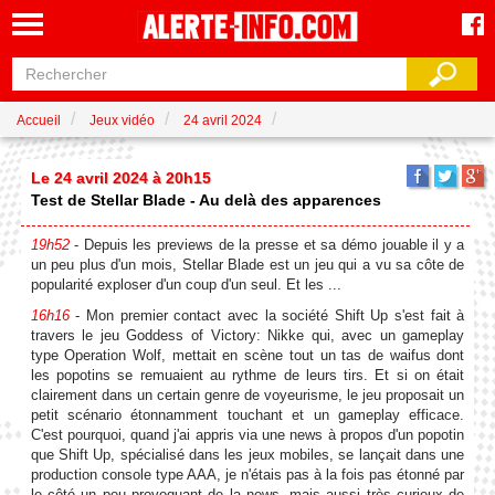
Accueil
Jeux vidéo
24 avril 2024
Le 24 avril 2024 à 20h15
Test de Stellar Blade - Au delà des apparences
19h52
- Depuis les previews de la presse et sa démo jouable il y a
un peu plus d'un mois, Stellar Blade est un jeu qui a vu sa côte de
popularité exploser d'un coup d'un seul. Et les ...
16h16
- Mon premier contact avec la société Shift Up s'est fait à
travers le jeu Goddess of Victory: Nikke qui, avec un gameplay
type Operation Wolf, mettait en scène tout un tas de waifus dont
les popotins se remuaient au rythme de leurs tirs. Et si on était
clairement dans un certain genre de voyeurisme, le jeu proposait un
petit scénario étonnamment touchant et un gameplay efficace.
C'est pourquoi, quand j'ai appris via une news à propos d'un popotin
que Shift Up, spécialisé dans les jeux mobiles, se lançait dans une
production console type AAA, je n'étais pas à la fois pas étonné par
le côté un peu provoquant de la news, mais aussi très curieux de