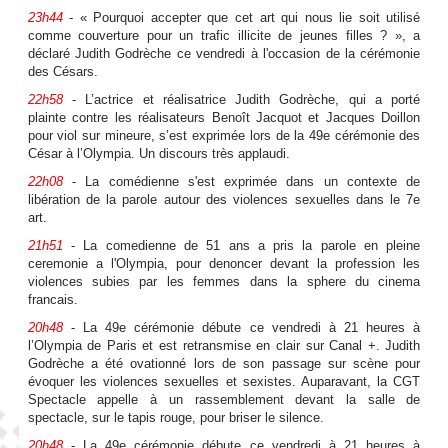
23h44
- « Pourquoi accepter que cet art qui nous lie soit utilisé
comme couverture pour un trafic illicite de jeunes filles ? », a
déclaré Judith Godrèche ce vendredi à l'occasion de la cérémonie
des Césars.
22h58
- L’actrice et réalisatrice Judith Godrèche, qui a porté
plainte contre les réalisateurs Benoît Jacquot et Jacques Doillon
pour viol sur mineure, s’est exprimée lors de la 49e cérémonie des
César à l’Olympia. Un discours très applaudi.
22h08
- La comédienne s'est exprimée dans un contexte de
libération de la parole autour des violences sexuelles dans le 7e
art.
21h51
- La comedienne de 51 ans a pris la parole en pleine
ceremonie a l'Olympia, pour denoncer devant la profession les
violences subies par les femmes dans la sphere du cinema
francais.
20h48
- La 49e cérémonie débute ce vendredi à 21 heures à
l’Olympia de Paris et est retransmise en clair sur Canal +. Judith
Godrèche a été ovationné lors de son passage sur scène pour
évoquer les violences sexuelles et sexistes. Auparavant, la CGT
Spectacle appelle à un rassemblement devant la salle de
spectacle, sur le tapis rouge, pour briser le silence.
20h48
- La 49e cérémonie débute ce vendredi à 21 heures à