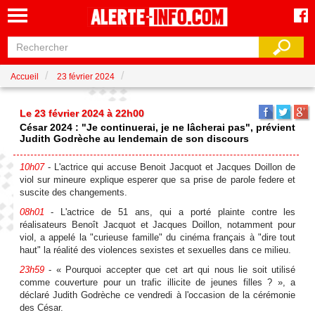
Accueil
23 février 2024
Le 23 février 2024 à 22h00
César 2024 : "Je continuerai, je ne lâcherai pas", prévient
Judith Godrèche au lendemain de son discours
10h07
- L'actrice qui accuse Benoit Jacquot et Jacques Doillon de
viol sur mineure explique esperer que sa prise de parole federe et
suscite des changements.
08h01
- L'actrice de 51 ans, qui a porté plainte contre les
réalisateurs Benoît Jacquot et Jacques Doillon, notamment pour
viol, a appelé la "curieuse famille" du cinéma français à "dire tout
haut" la réalité des violences sexistes et sexuelles dans ce milieu.
23h59
- « Pourquoi accepter que cet art qui nous lie soit utilisé
comme couverture pour un trafic illicite de jeunes filles ? », a
déclaré Judith Godrèche ce vendredi à l'occasion de la cérémonie
des César.