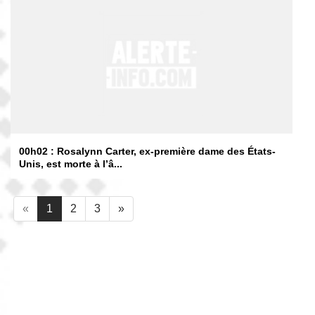
00h02 : Rosalynn Carter, ex-première dame des États-
Unis, est morte à l’â...
«
1
2
3
»