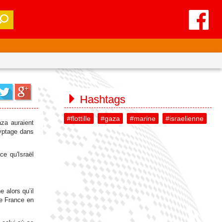
Hashtags
#flottille
#gaza
#marine
#israelienne
aza auraient
ryptage dans
ce qu'Israël
 alors qu’il
de France en