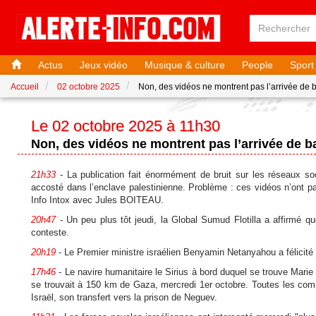
Actus
Jeux vidéo
Musique & culture
People
Sport
Accueil
02 octobre 2025
Non, des vidéos ne montrent pas l’arrivée de ba
Le 02 octobre 2025 à 11h30
Non, des vidéos ne montrent pas l’arrivée de bat
21h33
- La publication fait énormément de bruit sur les réseaux soc
accosté dans l’enclave palestinienne. Problème : ces vidéos n’ont pas
Info Intox avec Jules BOITEAU.
20h47
- Un peu plus tôt jeudi, la Global Sumud Flotilla a affirmé qu
conteste.
20h19
- Le Premier ministre israélien Benyamin Netanyahou a félicité je
17h46
- Le navire humanitaire le Sirius à bord duquel se trouve Marie M
se trouvait à 150 km de Gaza, mercredi 1er octobre. Toutes les comm
Israël, son transfert vers la prison de Neguev.