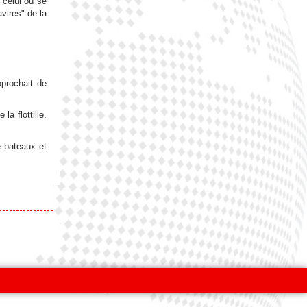
 celui où se
vires" de la
pprochait de
a flottille.
de bateaux et