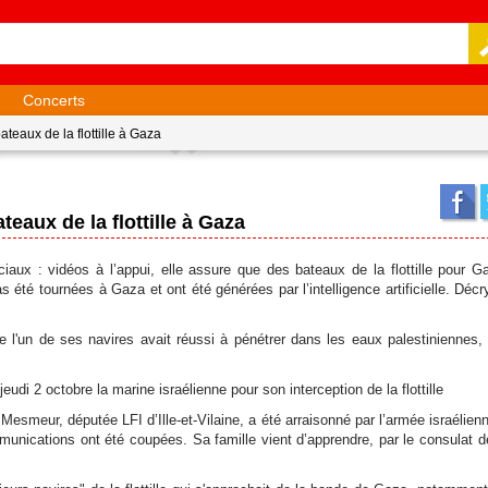
Concerts
teaux de la flottille à Gaza
eaux de la flottille à Gaza
iaux : vidéos à l’appui, elle assure que des bateaux de la flottille pour G
 été tournées à Gaza et ont été générées par l’intelligence artificielle. Déc
e l'un de ses navires avait réussi à pénétrer dans les eaux palestiniennes, 
udi 2 octobre la marine israélienne pour son interception de la flottille
esmeur, députée LFI d’Ille-et-Vilaine, a été arraisonné par l’armée israélienne
unications ont été coupées. Sa famille vient d’apprendre, par le consulat 