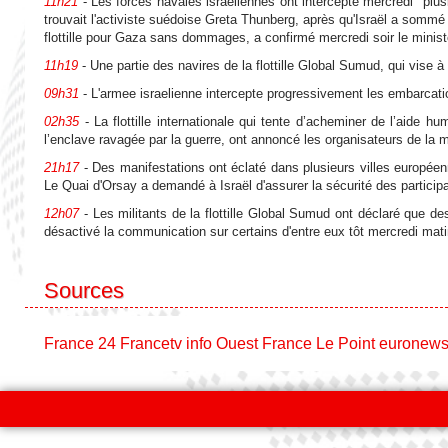
11h21
- Les forces navales israéliennes ont intercepté mercredi "plus
trouvait l'activiste suédoise Greta Thunberg, après qu'Israël a sommé
flottille pour Gaza sans dommages, a confirmé mercredi soir le ministè
11h19
- Une partie des navires de la flottille Global Sumud, qui vise à
09h31
- L'armee israelienne intercepte progressivement les embarcatio
02h35
- La flottille internationale qui tente d’acheminer de l’aide h
l’enclave ravagée par la guerre, ont annoncé les organisateurs de la m
21h17
- Des manifestations ont éclaté dans plusieurs villes européenn
Le Quai d'Orsay a demandé à Israël d'assurer la sécurité des particip
12h07
- Les militants de la flottille Global Sumud ont déclaré que des 
désactivé la communication sur certains d'entre eux tôt mercredi mati
Sources
France 24
Francetv info
Ouest France
Le Point
euronew