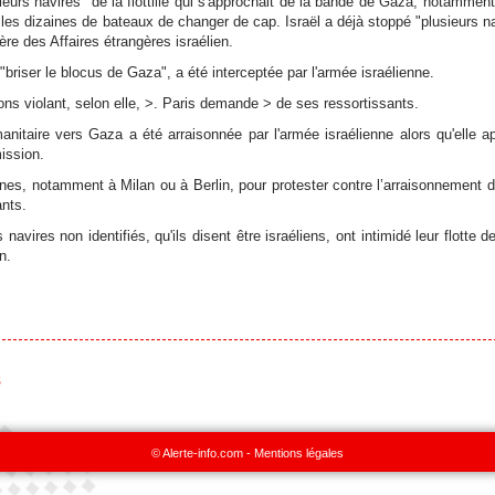
ieurs navires" de la flottille qui s'approchait de la bande de Gaza, notamment
 les dizaines de bateaux de changer de cap. Israël a déjà stoppé "plusieurs na
re des Affaires étrangères israélien.
 "briser le blocus de Gaza", a été interceptée par l'armée israélienne.
ns violant, selon elle, >. Paris demande > de ses ressortissants.
umanitaire vers Gaza a été arraisonnée par l'armée israélienne alors qu'elle a
ission.
es, notamment à Milan ou à Berlin, pour protester contre l’arraisonnement de l
ants.
navires non identifiés, qu'ils disent être israéliens, ont intimidé leur flotte 
n.
s
© Alerte-info.com -
Mentions légales