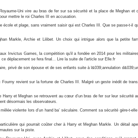
 Royaume-Uni vire au bras de fer sur sa sécurité et la place de Meghan et 
our mettre le roi Charles III en accusation.
re école et plage, sans vraiment saisir qui est Charles III. Que se passe-t-il 
 Markle, Archie et Lilibet. Un choix qui intrigue alors que la petite fami
 aux Invictus Games, la compétition qu'il a fondée en 2014 pour les militaire
 déplacement se fera final... Lire la suite de l'article sur Elle.fr
aire, privé de son épouse et de ses enfants suite à l&039;annulation d&039;u
 Fourny revient sur la fortune de Charles III. Malgré un geste inédit de tran
ce Harry et Meghan se retrouvent au cœur d’un bras de fer sur leur sécurité
ment désormais les observateurs.
 mêlée violente lors d’un hand ba’ séculaire. Comment sa sécurité gère-t-el
rticulière qui pourrait coûter cher à Harry et Meghan Markle. Un détail ap
nautes sur la piste.