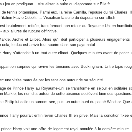
é au jeu en prodiguan... Visualiser la suite du diaporama sur Elle.fr
 de tennis britannique. Parmi eux, la reine Camilla, l'épouse du roi Charles II
talien Flavio Cobolli. ... Visualiser la suite du diaporama sur Elle.fr
 est brutalement retirée, transformant son retour au Royaume-Uni en humiliati
 aux allures de rupture définitive.
e, Archie et Lilibet. Alors qu'il doit participer à plusieurs engagements o
ela, le duc est arrivé tout sourire dans son pays natal.
e Harry s’attendait à un tout autre climat. Quelques minutes avant de parler,
 apparition surprise qui ravive les tensions avec Buckingham. Entre tapis rou
ec une visite marquée par les tensions autour de sa sécurité.
ge de Prince Harry au Royaume-Uni se transforme en séjour en solitaire s
han Markle, les non-dits autour de cette absence soulèvent bien des questions
e Philip lui colle un surnom sec, puis un autre lourd du passé Windsor. Que d
ince Harry pourrait enfin revoir Charles III en privé. Mais la condition fixée 
prince Harry voit une offre de logement royal annulée à la dernière minute.