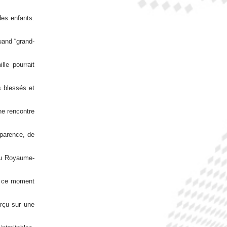
des enfants.
quand “grand-
lle pourrait
s blessés et
ne rencontre
sparence, de
 au Royaume-
le ce moment
erçu sur une