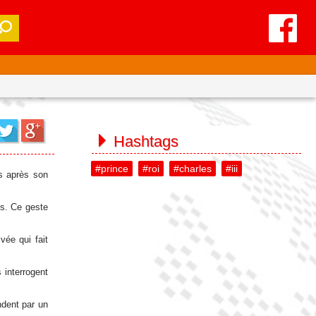
Hashtags
#prince
#roi
#charles
#iii
ns après son
es. Ce geste
vée qui fait
 interrogent
ndent par un