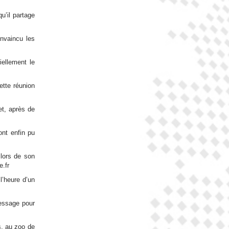
u’il partage
onvaincu les
ellement le
ette réunion
et, après de
ont enfin pu
 lors de son
e.fr
l’heure d’un
message pour
s, au zoo de