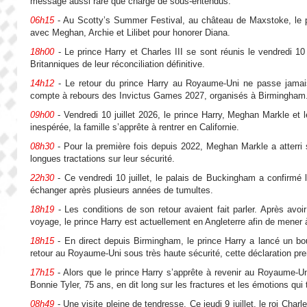
message aussi rare que chargé de sous-entendus.
06h15
- Au Scotty’s Summer Festival, au château de Maxstoke, le prin
avec Meghan, Archie et Lilibet pour honorer Diana.
18h00
- Le prince Harry et Charles III se sont réunis le vendredi 1
Britanniques de leur réconciliation définitive.
14h12
- Le retour du prince Harry au Royaume-Uni ne passe jamais 
compte à rebours des Invictus Games 2027, organisés à Birmingham. Après 
09h00
- Vendredi 10 juillet 2026, le prince Harry, Meghan Markle et 
inespérée, la famille s’apprête à rentrer en Californie.
08h30
- Pour la première fois depuis 2022, Meghan Markle a atterri s
longues tractations sur leur sécurité.
22h30
- Ce vendredi 10 juillet, le palais de Buckingham a confirmé la
échanger après plusieurs années de tumultes.
18h19
- Les conditions de son retour avaient fait parler. Après avo
voyage, le prince Harry est actuellement en Angleterre afin de mener à
18h15
- En direct depuis Birmingham, le prince Harry a lancé un bou
retour au Royaume-Uni sous très haute sécurité, cette déclaration pren
17h15
- Alors que le prince Harry s’apprête à revenir au Royaume-U
Bonnie Tyler, 75 ans, en dit long sur les fractures et les émotions qui 
08h49
- Une visite pleine de tendresse. Ce jeudi 9 juillet, le roi Char