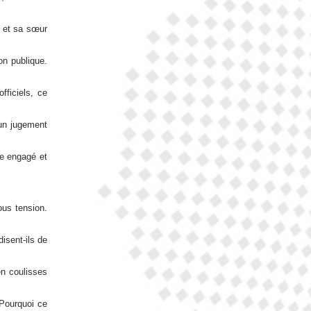
I et sa sœur
on publique.
fficiels, ce
 un jugement
ge engagé et
ous tension.
.
isent-ils de
en coulisses
 Pourquoi ce