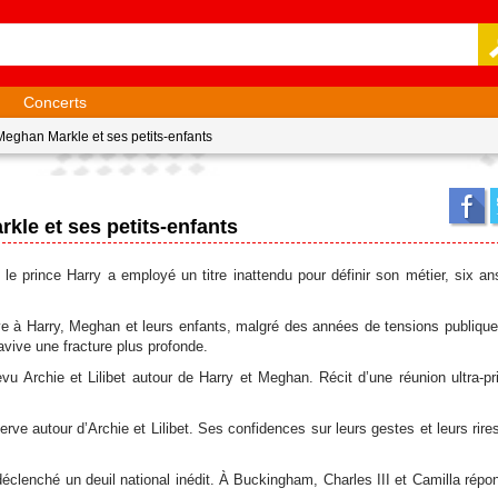
Concerts
, Meghan Markle et ses petits-enfants
arkle et ses petits-enfants
 le prince Harry a employé un titre inattendu pour définir son métier, six a
rove à Harry, Meghan et leurs enfants, malgré des années de tensions publiqu
avive une fracture plus profonde.
vu Archie et Lilibet autour de Harry et Meghan. Récit d’une réunion ultra-pri
rve autour d’Archie et Lilibet. Ses confidences sur leurs gestes et leurs rires
déclenché un deuil national inédit. À Buckingham, Charles III et Camilla répo