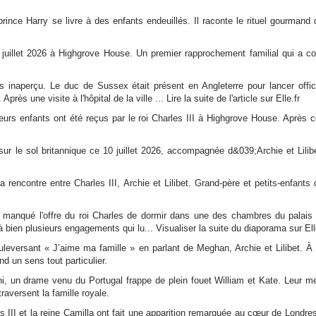
ce Harry se livre à des enfants endeuillés. Il raconte le rituel gourmand q
0 juillet 2026 à Highgrove House. Un premier rapprochement familial qui a c
inaperçu. Le duc de Sussex était présent en Angleterre pour lancer offici
une visite à l'hôpital de la ville ... Lire la suite de l'article sur Elle.fr
leurs enfants ont été reçus par le roi Charles III à Highgrove House. Après c
ur le sol britannique ce 10 juillet 2026, accompagnée d&039;Archie et Lilib
 rencontre entre Charles III, Archie et Lilibet. Grand-père et petits-enfants 
ir manqué l'offre du roi Charles de dormir dans une des chambres du palais
 bien plusieurs engagements qui lu... Visualiser la suite du diaporama sur Ell
leversant « J’aime ma famille » en parlant de Meghan, Archie et Lilibet. À 
d un sens tout particulier.
ni, un drame venu du Portugal frappe de plein fouet William et Kate. Leur 
traversent la famille royale.
les III et la reine Camilla ont fait une apparition remarquée au cœur de Londre