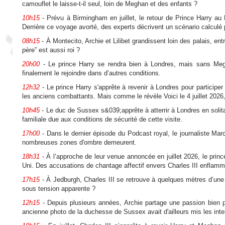
camouflet le laisse-t-il seul, loin de Meghan et des enfants ?
10h15
- Prévu à Birmingham en juillet, le retour de Prince Harry au
Derrière ce voyage avorté, des experts décrivent un scénario calculé p
08h15
- À Montecito, Archie et Lilibet grandissent loin des palais, ent
père” est aussi roi ?
20h00
- Le prince Harry se rendra bien à Londres, mais sans Meghan
finalement le rejoindre dans d’autres conditions.
12h32
- Le prince Harry s'apprête à revenir à Londres pour participer
les anciens combattants. Mais comme le révèle Voici le 4 juillet 2026, ce
10h45
- Le duc de Sussex s&039;apprête à atterrir à Londres en solit
familiale due aux conditions de sécurité de cette visite.
17h00
- Dans le dernier épisode du Podcast royal, le journaliste Marc
nombreuses zones d'ombre demeurent.
18h31
- À l’approche de leur venue annoncée en juillet 2026, le prin
Uni. Des accusations de chantage affectif envers Charles III enflam
17h15
- À Jedburgh, Charles III se retrouve à quelques mètres d’une
sous tension apparente ?
12h15
- Depuis plusieurs années, Archie partage une passion bien pa
ancienne photo de la duchesse de Sussex avait d'ailleurs mis les inter