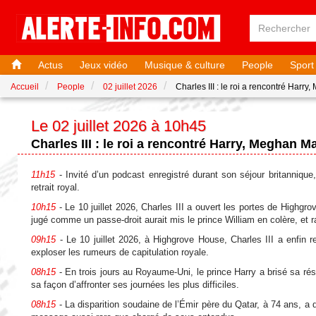
Actus
Jeux vidéo
Musique & culture
People
Sport
Accueil
People
02 juillet 2026
Charles III : le roi a rencontré Harry
Le 02 juillet 2026 à 10h45
Charles III : le roi a rencontré Harry, Meghan M
11h15
- Invité d’un podcast enregistré durant son séjour britannique,
retrait royal.
10h15
- Le 10 juillet 2026, Charles III a ouvert les portes de Highg
jugé comme un passe-droit aurait mis le prince William en colère, et r
09h15
- Le 10 juillet 2026, à Highgrove House, Charles III a enfin re
exploser les rumeurs de capitulation royale.
08h15
- En trois jours au Royaume-Uni, le prince Harry a brisé sa rése
sa façon d’affronter ses journées les plus difficiles.
08h15
- La disparition soudaine de l’Émir père du Qatar, à 74 ans, a 