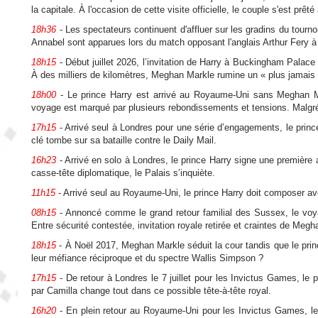
la capitale. À l'occasion de cette visite officielle, le couple s'est prêt
18h36
- Les spectateurs continuent d'affluer sur les gradins du tournoi
Annabel sont apparues lors du match opposant l'anglais Arthur Fery à l'i
18h15
- Début juillet 2026, l’invitation de Harry à Buckingham Palace
À des milliers de kilomètres, Meghan Markle rumine un « plus jamais »
18h00
- Le prince Harry est arrivé au Royaume-Uni sans Meghan Markl
voyage est marqué par plusieurs rebondissements et tensions. Malgré c
17h15
- Arrivé seul à Londres pour une série d’engagements, le princ
clé tombe sur sa bataille contre le Daily Mail.
16h23
- Arrivé en solo à Londres, le prince Harry signe une première
casse-tête diplomatique, le Palais s’inquiète.
11h15
- Arrivé seul au Royaume-Uni, le prince Harry doit composer av
08h15
- Annoncé comme le grand retour familial des Sussex, le voya
Entre sécurité contestée, invitation royale retirée et craintes de Meg
18h15
- À Noël 2017, Meghan Markle séduit la cour tandis que le princ
leur méfiance réciproque et du spectre Wallis Simpson ?
17h15
- De retour à Londres le 7 juillet pour les Invictus Games, le pr
par Camilla change tout dans ce possible tête-à-tête royal.
16h20
- En plein retour au Royaume-Uni pour les Invictus Games, le 