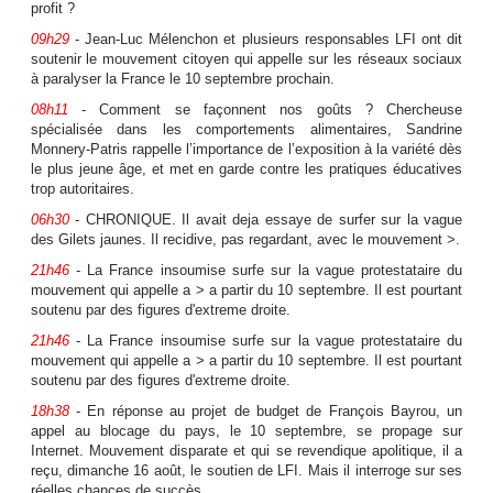
profit ?
09h29
- Jean-Luc Mélenchon et plusieurs responsables LFI ont dit
soutenir le mouvement citoyen qui appelle sur les réseaux sociaux
à paralyser la France le 10 septembre prochain.
08h11
- Comment se façonnent nos goûts ? Chercheuse
spécialisée dans les comportements alimentaires, Sandrine
Monnery-Patris rappelle l’importance de l’exposition à la variété dès
le plus jeune âge, et met en garde contre les pratiques éducatives
trop autoritaires.
06h30
- CHRONIQUE. Il avait deja essaye de surfer sur la vague
des Gilets jaunes. Il recidive, pas regardant, avec le mouvement >.
21h46
- La France insoumise surfe sur la vague protestataire du
mouvement qui appelle a > a partir du 10 septembre. Il est pourtant
soutenu par des figures d'extreme droite.
21h46
- La France insoumise surfe sur la vague protestataire du
mouvement qui appelle a > a partir du 10 septembre. Il est pourtant
soutenu par des figures d'extreme droite.
18h38
- En réponse au projet de budget de François Bayrou, un
appel au blocage du pays, le 10 septembre, se propage sur
Internet. Mouvement disparate et qui se revendique apolitique, il a
reçu, dimanche 16 août, le soutien de LFI. Mais il interroge sur ses
réelles chances de succès.