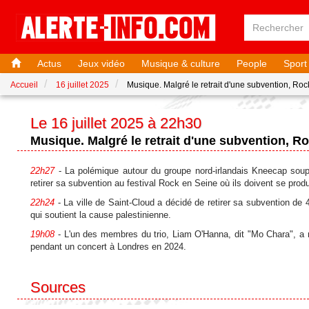
Actus
Jeux vidéo
Musique & culture
People
Sport
Accueil
16 juillet 2025
Musique. Malgré le retrait d'une subvention, Roc
Le 16 juillet 2025 à 22h30
Musique. Malgré le retrait d'une subvention, Ro
22h27
- La polémique autour du groupe nord-irlandais Kneecap soup
retirer sa subvention au festival Rock en Seine où ils doivent se produ
22h24
- La ville de Saint-Cloud a décidé de retirer sa subvention de
qui soutient la cause palestinienne.
19h08
- L'un des membres du trio, Liam O'Hanna, dit "Mo Chara", a no
pendant un concert à Londres en 2024.
Sources