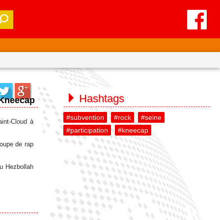
Hashtags
e Kneecap
#subvention
#rock
#seine
int-Cloud à
#participation
#kneecap
roupe de rap
du Hezbollah