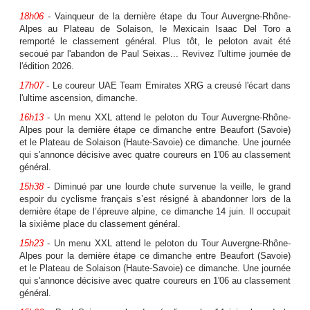
18h06
- Vainqueur de la dernière étape du Tour Auvergne-Rhône-
Alpes au Plateau de Solaison, le Mexicain Isaac Del Toro a
remporté le classement général. Plus tôt, le peloton avait été
secoué par l'abandon de Paul Seixas... Revivez l'ultime journée de
l'édition 2026.
17h07
- Le coureur UAE Team Emirates XRG a creusé l'écart dans
l'ultime ascension, dimanche.
16h13
- Un menu XXL attend le peloton du Tour Auvergne-Rhône-
Alpes pour la dernière étape ce dimanche entre Beaufort (Savoie)
et le Plateau de Solaison (Haute-Savoie) ce dimanche. Une journée
qui s'annonce décisive avec quatre coureurs en 1'06 au classement
général.
15h38
- Diminué par une lourde chute survenue la veille, le grand
espoir du cyclisme français s’est résigné à abandonner lors de la
dernière étape de l’épreuve alpine, ce dimanche 14 juin. Il occupait
la sixième place du classement général.
15h23
- Un menu XXL attend le peloton du Tour Auvergne-Rhône-
Alpes pour la dernière étape ce dimanche entre Beaufort (Savoie)
et le Plateau de Solaison (Haute-Savoie) ce dimanche. Une journée
qui s'annonce décisive avec quatre coureurs en 1'06 au classement
général.