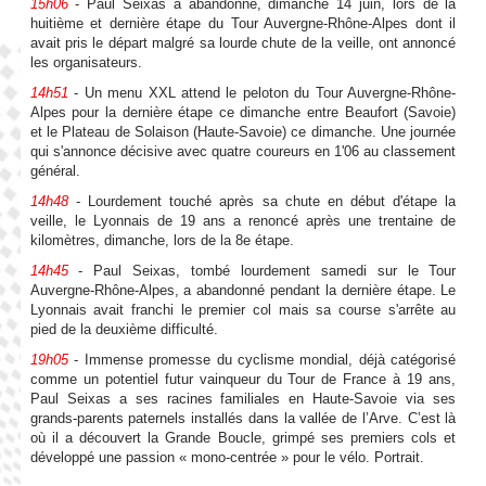
15h06
- Paul Seixas a abandonné, dimanche 14 juin, lors de la
huitième et dernière étape du Tour Auvergne-Rhône-Alpes dont il
avait pris le départ malgré sa lourde chute de la veille, ont annoncé
les organisateurs.
14h51
- Un menu XXL attend le peloton du Tour Auvergne-Rhône-
Alpes pour la dernière étape ce dimanche entre Beaufort (Savoie)
et le Plateau de Solaison (Haute-Savoie) ce dimanche. Une journée
qui s'annonce décisive avec quatre coureurs en 1'06 au classement
général.
14h48
- Lourdement touché après sa chute en début d'étape la
veille, le Lyonnais de 19 ans a renoncé après une trentaine de
kilomètres, dimanche, lors de la 8e étape.
14h45
- Paul Seixas, tombé lourdement samedi sur le Tour
Auvergne-Rhône-Alpes, a abandonné pendant la dernière étape. Le
Lyonnais avait franchi le premier col mais sa course s'arrête au
pied de la deuxième difficulté.
19h05
- Immense promesse du cyclisme mondial, déjà catégorisé
comme un potentiel futur vainqueur du Tour de France à 19 ans,
Paul Seixas a ses racines familiales en Haute-Savoie via ses
grands-parents paternels installés dans la vallée de l’Arve. C’est là
où il a découvert la Grande Boucle, grimpé ses premiers cols et
développé une passion « mono-centrée » pour le vélo. Portrait.