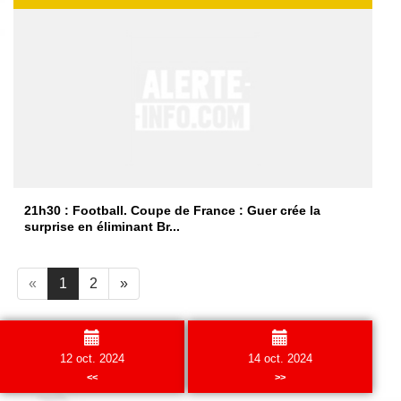
21h30 : Football. Coupe de France : Guer crée la
surprise en éliminant Br...
«
1
2
»
12 oct. 2024
14 oct. 2024
<<
>>