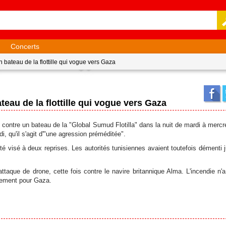
Concerts
bateau de la flottille qui vogue vers Gaza
au de la flottille qui vogue vers Gaza
contre un bateau de la "Global Sumud Flotilla" dans la nuit de mardi à mercr
di, qu'il s'agit d'"une agression préméditée".
é visé à deux reprises. Les autorités tunisiennes avaient toutefois démenti j
ttaque de drone, cette fois contre le navire britannique Alma. L'incendie n'a
ainement pour Gaza.