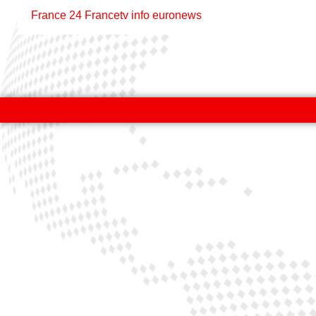
France 24
Francetv info
euronews