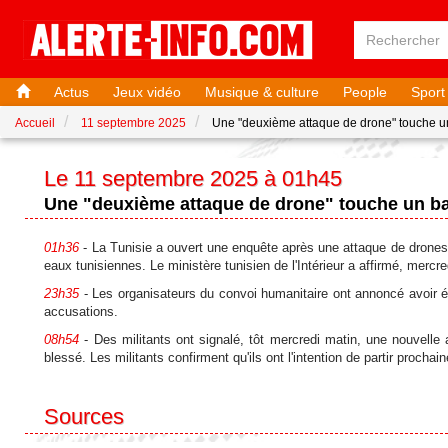
Actus
Jeux vidéo
Musique & culture
People
Sport
Accueil
11 septembre 2025
Une "deuxième attaque de drone" touche un 
Le 11 septembre 2025 à 01h45
Une "deuxième attaque de drone" touche un bate
01h36
- La Tunisie a ouvert une enquête après une attaque de drones 
eaux tunisiennes. Le ministère tunisien de l'Intérieur a affirmé, mercre
23h35
- Les organisateurs du convoi humanitaire ont annoncé avoir ét
accusations.
08h54
- Des militants ont signalé, tôt mercredi matin, une nouvelle a
blessé. Les militants confirment qu'ils ont l'intention de partir proch
Sources