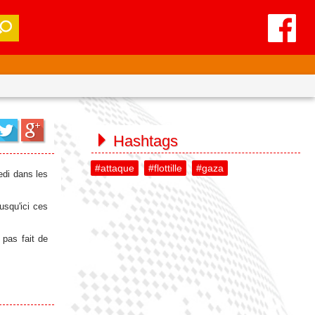
Hashtags
#attaque
#flottille
#gaza
edi dans les
usqu'ici ces
 pas fait de